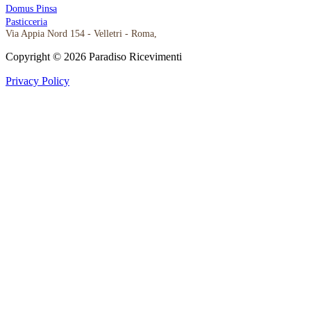
Domus Pinsa
Pasticceria
Via Appia Nord 154 - Velletri - Roma,
Seguici su Facebook
Ristorante da Paradiso su Instagram
Copyright © 2026 Paradiso Ricevimenti
Privacy Policy