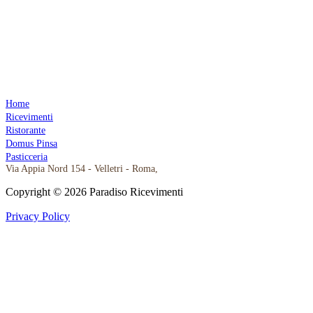
Home
Ricevimenti
Ristorante
Domus Pinsa
Pasticceria
Via Appia Nord 154 - Velletri - Roma,
Seguici su Facebook
Ristorante da Paradiso su Instagram
Copyright © 2026 Paradiso Ricevimenti
Privacy Policy